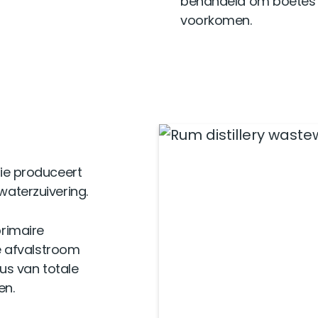
behandeld om boetes
voorkomen.
tie produceert
waterzuivering.
primaire
 afvalstroom
s van totale
en.