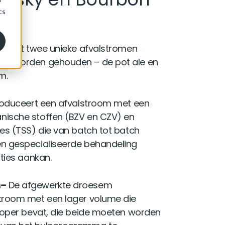
rs
uceert twee unieke afvalstromen
et worden gehouden – de pot ale en
m.
roduceert een afvalstroom met een
ische stoffen (BZV en CZV) en
es (TSS) die van batch tot batch
n gespecialiseerde behandeling
aties aankan.
m
–
De afgewerkte droesem
troom met een lager volume die
 koper bevat, die beide moeten worden