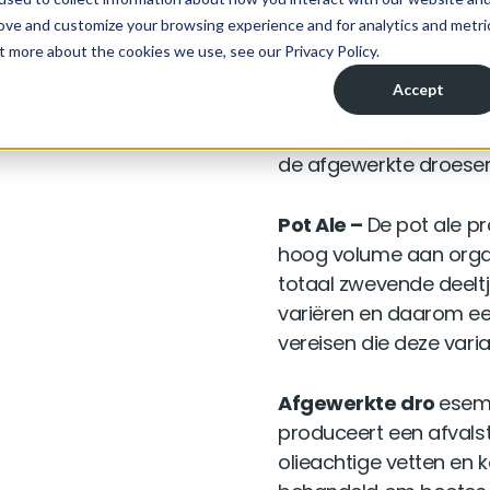
Distilleerde
Whiskydestillatie prod
waar rekening mee mo
de afgewerkte droese
Pot Ale –
De pot ale p
hoog volume aan organ
totaal zwevende deeltj
variëren en daarom ee
vereisen die deze vari
Afgewerkte dro
ese
produceert een afvals
olieachtige vetten en