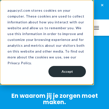
Skip
Skip
Skip
×
How well are you managing your wastewater?
to
to
to
aquacycl.com stores cookies on your
Take the assessment now
computer. These cookies are used to collect
primary
main
footer
information about how you interact with our
navigation
content
website and allow us to remember you. We
Aquacycl
use this information in order to improve and
customize your browsing experience and for
analytics and metrics about our visitors both
Beoordeling afvalwaterbeheer
on this website and other media. To find out
more about the cookies we use, see our
Privacy Policy.
Hoe goed bent u
Accept
met afvalwater?
En waarom jij je zorgen moet
maken.