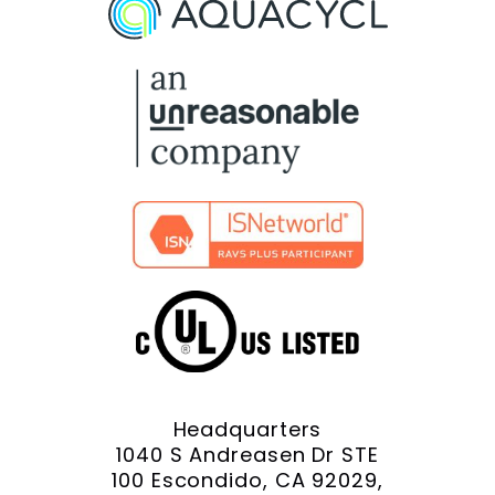
On
On
On
On
On
Facebook
X
YouTube
LinkedIn
Instagram
Headquarters
1040 S Andreasen Dr STE
100 Escondido, CA 92029,