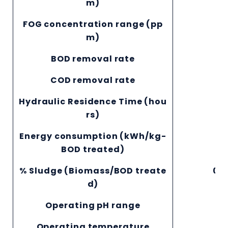
m)
FOG concentration range (pp
m)
BOD removal rate
8
COD removal rate
7
Hydraulic Residence Time (hou
rs)
Energy consumption (kWh/kg-
0.
BOD treated)
% Sludge (Biomass/BOD treate
0.0
d)
Operating pH range
Operating temperature
10