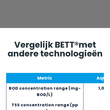
Vergelijk BETT®
met
andere technologieën
Metric
Aquac
BOD concentration range (mg-
1,00
BOD/L)
TSS concentration range (pp
0