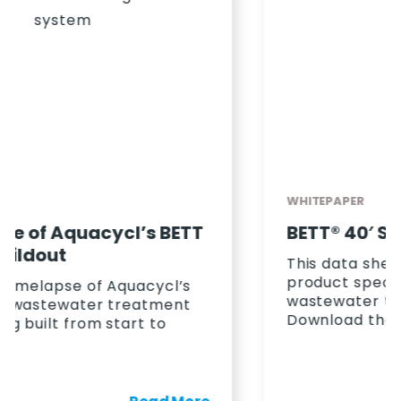
WHITEPAPER
BETT® 40′ Spec Sheet
This data sheet provides you with the
product specs for our BETT 40ft
wastewater treatment system.
Download the data sheet….