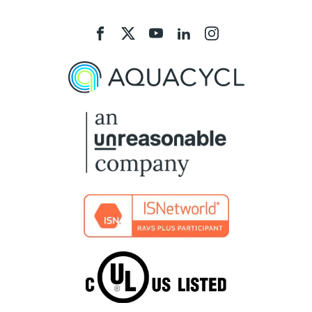
Aquacycl
Aquacycl
Aquacycl
Aquacycl
Aquacycl
On
On
On
On
On
Facebook
X
YouTube
LinkedIn
Instagram