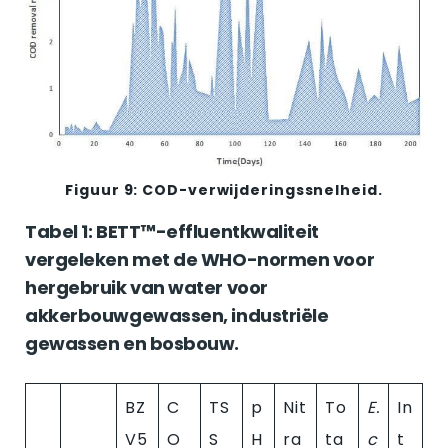
Figuur 9: COD-verwijderingssnelheid.
Tabel 1: BETT™-effluentkwaliteit
vergeleken met de WHO-normen voor
hergebruik van water voor
akkerbouwgewassen, industriële
gewassen en bosbouw.
BZ
C
TS
p
Nit
To
E.
In
V5
O
S
H
ra
ta
c
t