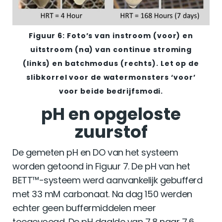
Figuur 6: Foto’s van instroom (voor) en
uitstroom (na) van continue stroming
(links) en batchmodus (rechts). Let op de
slibkorrel voor de watermonsters ‘voor’
voor beide bedrijfsmodi.
pH en opgeloste
zuurstof
De gemeten pH en DO van het systeem
worden getoond in Figuur 7. De pH van het
BETT™-systeem werd aanvankelijk gebufferd
met 33 mM carbonaat. Na dag 150 werden
echter geen buffermiddelen meer
toegevoegd. De pH daalde van 7,8 naar 7,6