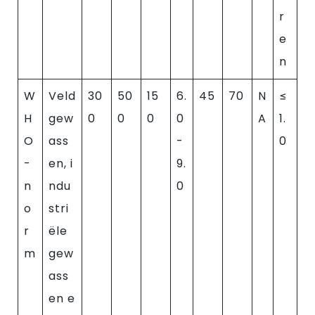
r
e
n
W
Veld
30
50
15
6.
45
70
N
≤
H
gew
0
0
0
0
A
1.
O
ass
-
0
-
en, i
9.
n
ndu
0
o
stri
r
ële
m
gew
ass
en e