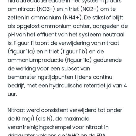
nitraatreductiereactie in het systeem plaats
om nitraat (NO3-) en nitriet (NO2-) om te
zetten in ammonium (NH4+). De stikstof blijft
als opgelost ammonium achter, aangezien de
pH van het effluent van het systeem neutraal
is. Figuur 11 toont de verwijdering van nitraat
(figuur 11a) en nitriet (figuur 11b) en de
ammoniumproductie (figuur 11c) gedurende
de werking voor een subset van
bemonsteringstijdpunten tijdens continu
bedrijf, met een hydraulische retentietijd van 4
uur.
Nitraat werd consistent verwijderd tot onder
de 10 mg/l (als N), de maximale
verontreinigingsdrempel voor nitraat in
drinkwater volgens de WHO en de EPA.