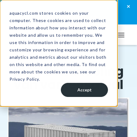
Skip
Skip
Skip
×
How well are you managing your wastewater?
to
to
to
aquacycl.com stores cookies on your
Take the assessment now
computer. These cookies are used to collect
primary
main
footer
information about how you interact with our
navigation
content
website and allow us to remember you. We
Aquacycl
use this information in order to improve and
customize your browsing experience and for
analytics and metrics about our visitors both
Resources
/
Case Studies
on this website and other media. To find out
BETT Behandeling
more about the cookies we use, see our
van varkensafval
Privacy Policy.
Accept