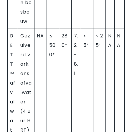
n bo
sbo
uw
B
Gez
NA
≤
28
7.
<
< 2
N
N
E
uive
50
0‡
2
5⁺
5⁺
A
A
T
rd v
0*
-
T
ark
8.
™
ens
1
af
afva
v
lwat
al
er
w
(4 u
a
ur H
t
RT)