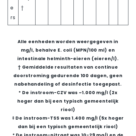
e
†
rs
Alle eenheden worden weergegeven in
mg/l, behalve E. coli (MPN/100 ml) en
intestinale helminth-eieren (eieren/l).
† Gemiddelde resultaten van continue
doorstroming gedurende 100 dagen, geen
nabehandeling of desinfectie toegepast.
* De instroom-CZV was ~1.000 mg/l (2x
hoger dan bij een typisch gemeentelijk
riool)
‡ De instroom-TSS was 1.400 mg/l (5x hoger
dan bij een typisch gemeentelijk riool)
* De instroom-nitraat was 10-29 mg/l en de