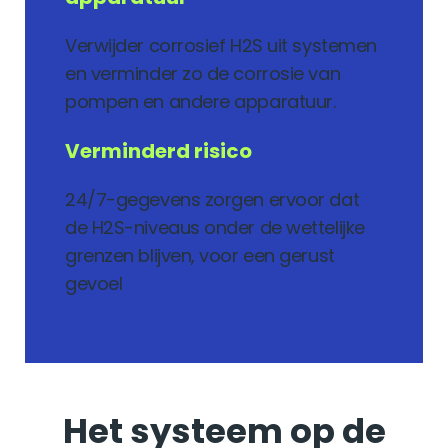
Verwijder corrosief H2S uit systemen
en verminder zo de corrosie van
pompen en andere apparatuur.
Verminderd risico
24/7-gegevens zorgen ervoor dat
de H2S-niveaus onder de wettelijke
grenzen blijven, voor een gerust
gevoel
Het systeem op de