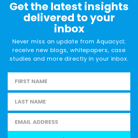
Get the latest insights
delivered to your
inbox
Never miss an update from Aquacycl;
receive new blogs, whitepapers, case
studies and more directly in your inbox.
Name
*
First
Last
Email
*