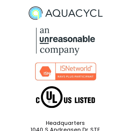
On
On
On
On
On
Facebook
X
YouTube
LinkedIn
Instagram
Headquarters
1040 S Andreasen Dr STE