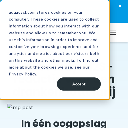
Skip
Skip
Skip
×
How well are you managing your wastewater?
to
to
to
aquacycl.com stores cookies on your
Take the assessment now
computer. These cookies are used to collect
primary
main
footer
information about how you interact with our
navigation
content
website and allow us to remember you. We
Aquacycl
use this information in order to improve and
customize your browsing experience and for
analytics and metrics about our visitors both
Resources
/
Case Studies
on this website and other media. To find out
Casestudy: H2S-
more about the cookies we use, see our
reductie voor een
Privacy Policy.
Accept
drankenbottelarij
In één oogopslag