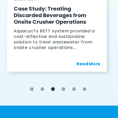
Case Study: Behandeling van
suikerhoudend afvalwater met
BETT®
Een zoetwarenbedrijf ondervond
uitdagingen met een specifieke
afvalstroom uit procesafvalwater
met een extreem hoog
suikergehalte....
Read More