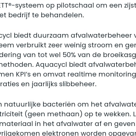
ETT®-systeem op pilotschaal om een ​​zij
het bedrijf te behandelen.
ycl biedt duurzaam afvalwaterbeheer v
em verbruikt zeer weinig stroom en gener
ndering van tot wel 50% van de broeika
 methoden. Aquacycl biedt afvalwaterbeh
en KPI’s en omvat realtime monitoring 
ties en jaarlijks slibbeheer.
atuurlijke bacteriën om het afvalwater 
triciteit (geen methaan) op te wekken.
ateriaal in het afvalwater af en geven e
 vrijgekomen elektronen worden opgevan