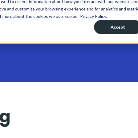
 stoffen (TSS)
maten, alcoholen
ng