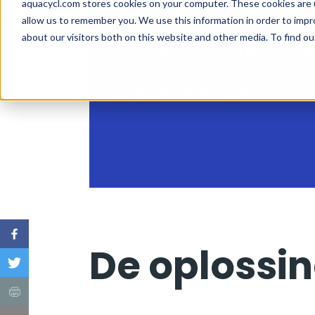
Totaal zwevende vaste
Koolwaterstoffen, aro
Zware metalen
De oplossi