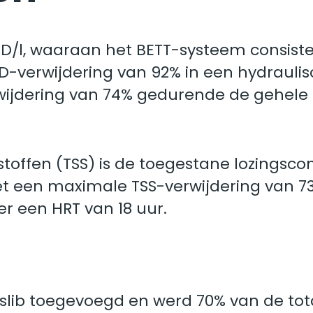
COD/l, waaraan het BETT-systeem consist
erwijdering van 92% in een hydraulische
ijdering van 74% gedurende de gehele o
toffen (TSS) is de toegestane lozingsco
t een maximale TSS-verwijdering van 73%
r een HRT van 18 uur.
slib toegevoegd en werd 70% van de tota