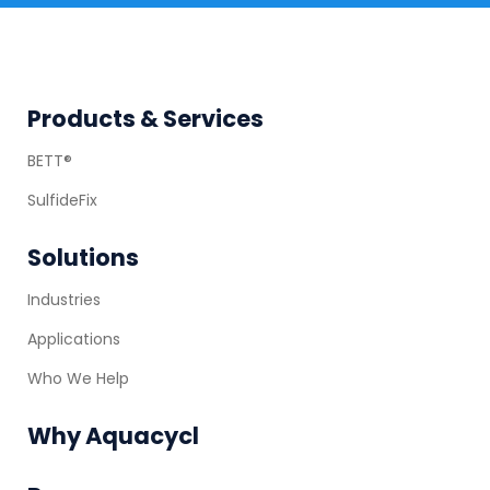
Footer
Products & Services
BETT®
SulfideFix
Solutions
Industries
Applications
Who We Help
Why Aquacycl