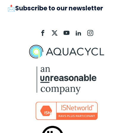
📩Subscribe to our newsletter
Aquacycl
Aquacycl
Aquacycl
Aquacycl
Aquacycl
On
On
On
On
On
Facebook
X
YouTube
LinkedIn
Instagram