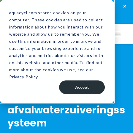
Skip
Skip
Skip
×
How well are you managing your wastewater?
to
to
to
aquacycl.com stores cookies on your
Take the assessment now
computer. These cookies are used to collect
primary
main
footer
information about how you interact with our
navigation
content
website and allow us to remember you. We
Aquacycl
use this information in order to improve and
customize your browsing experience and for
analytics and metrics about our visitors both
on this website and other media. To find out
more about the cookies we use, see our
Privacy Policy.
Bereik topprestaties
Accept
met uw
afvalwaterzuiveringss
ysteem