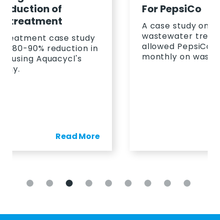
For PepsiCo
A case study on how Aquacycl's
wastewater treatment solution
allowed PepsiCo to save 23%
monthly on wastewater.
Read More