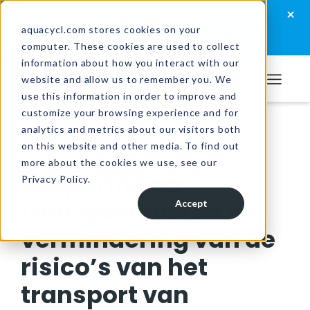
Skip
Skip
Skip
×
How well are you managing your wastewater?
to
to
to
aquacycl.com stores cookies on your
Take the assessment now
computer. These cookies are used to collect
primary
main
footer
information about how you interact with our
navigation
content
website and allow us to remember you. We
Aquacycl
use this information in order to improve and
customize your browsing experience and for
analytics and metrics about our visitors both
Resources
/
Blog
on this website and other media. To find out
more about the cookies we use, see our
Besparing op
Privacy Policy.
transportkosten en
Accept
vermindering van de
risico’s van het
transport van