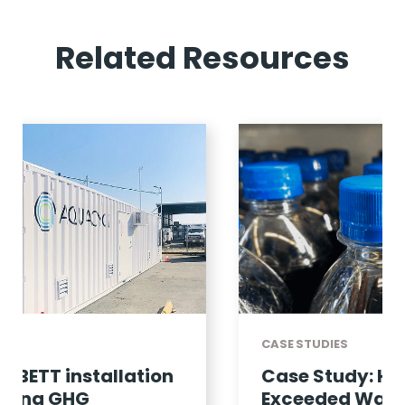
Related Resources
CASE STUDIES
Case Study: How Aquacycl
Exceeded Wastewater KPIS