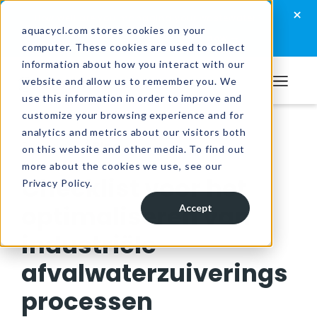
Skip
Skip
Skip
×
How well are you managing your wastewater?
to
to
to
aquacycl.com stores cookies on your
Take the assessment now
computer. These cookies are used to collect
primary
main
footer
information about how you interact with our
navigation
content
website and allow us to remember you. We
Aquacycl
use this information in order to improve and
customize your browsing experience and for
analytics and metrics about our visitors both
Resources
/
Blog
on this website and other media. To find out
more about the cookies we use, see our
Checklist voor het
Privacy Policy.
optimaliseren van
Accept
industriële
afvalwaterzuiverings
processen