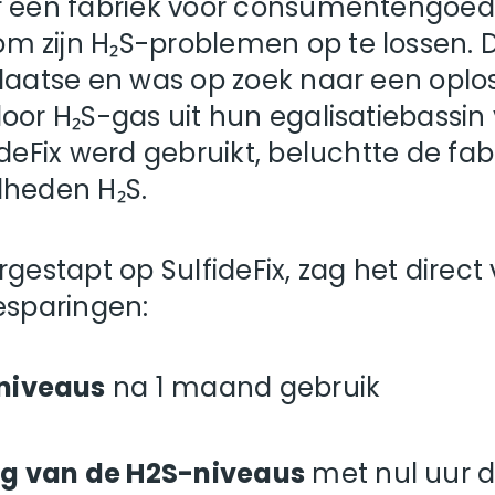
r een fabriek voor consumentengoede
 zijn H₂S-problemen op te lossen. D
plaatse en was op zoek naar een opl
oor H₂S-gas uit hun egalisatiebassin 
deFix werd gebruikt, beluchtte de fab
lheden H₂S.
gestapt op SulfideFix, zag het direct
esparingen:
-niveaus
na 1 maand gebruik
ng van de H2S-niveaus
met nul uur 