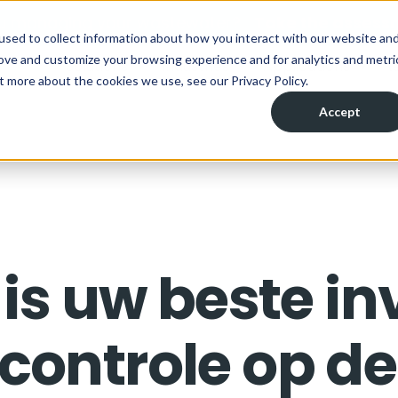
ou managing your wastewater?
Take the assess
used to collect information about how you interact with our website an
rove and customize your browsing experience and for analytics and metri
Solutions
Industries
Applications
R
t more about the cookies we use, see our Privacy Policy.
Accept
 is ​​uw beste i
controle op de