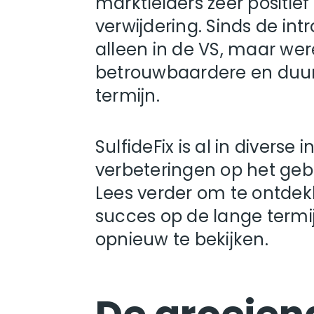
marktleiders zeer positi
verwijdering. Sinds de int
alleen in de VS, maar werel
betrouwbaardere en duur
termijn.
SulfideFix is ​​al in diver
verbeteringen op het gebie
Lees verder om te ontdekk
succes op de lange termij
opnieuw te bekijken.