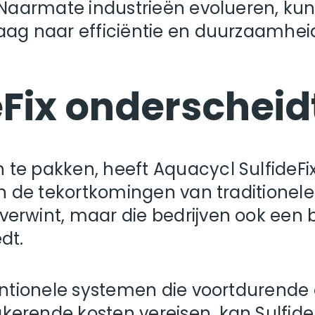
. Naarmate industrieën evolueren, k
aag naar efficiëntie en duurzaamhei
eFix onderscheid
te pakken, heeft Aquacycl SulfideFix
en de tekortkomingen van traditionel
erwint, maar die bedrijven ook een 
dt.
entionele systemen die voortdurende 
erende kosten vereisen, kan SulfideF