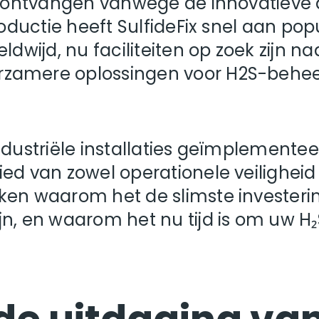
ef ontvangen vanwege de innovatieve
roductie heeft SulfideFix snel aan pop
dwijd, nu faciliteiten op zoek zijn naa
zamere oplossingen voor H2S-behee
se industriële installaties geïmplemente
d van zowel operationele veiligheid a
en waarom het de slimste investerin
n, en waarom het nu tijd is om uw H₂