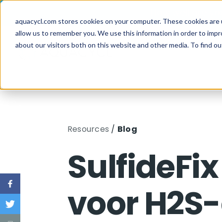
Skip
Skip
Skip
How well are y
to
to
to
aquacycl.com stores cookies on your computer. These cookies are 
allow us to remember you. We use this information in order to imp
primary
main
footer
about our visitors both on this website and other media. To find ou
navigation
content
Aquacycl
Resources
/
Blog
SulfideFix
voor H2S-