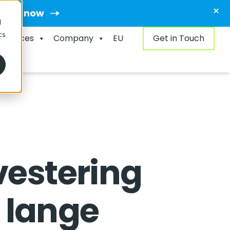
×
ment now
d
cs
esources
Company
EU
Get in Touch
nvestering
 lange