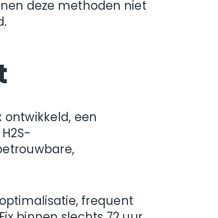
unnen deze methoden niet
d.
t
 ontwikkeld, een
e H2S-
betrouwbare,
optimalisatie, frequent
ix binnen slechts 72 uur