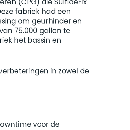
ren (CPG) die SulfideFix
eze fabriek had een
ossing om geurhinder en
van 75.000 gallon te
riek het bassin en
 verbeteringen in zowel de
downtime voor de