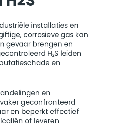
n H2S
ustriële installaties en
giftige, corrosieve gas kan
 in gevaar brengen en
gecontroleerd H₂S leiden
 reputatieschade en
handelingen en
 vaker geconfronteerd
r en beperkt effectief
icaliën of leveren