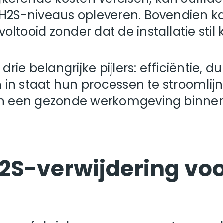
H2S-niveaus opleveren. Bovendien kan
tooid zonder dat de installatie stil 
p drie belangrijke pijlers: efficiënti
n in staat hun processen te stroomlij
en een gezonde werkomgeving binnen
2S-verwijdering vo