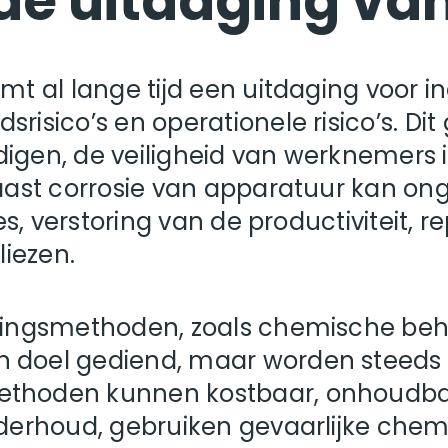
de uitdaging va
mt al lange tijd een uitdaging voor ind
risico’s en operationele risico’s. Dit 
digen, de veiligheid van werknemers
Naast corrosie van apparatuur kan on
ties, verstoring van de productiviteit,
liezen.
deringsmethoden, zoals chemische be
n doel gediend, maar worden steeds
ethoden kunnen kostbaar, onhoudbaa
nderhoud, gebruiken gevaarlijke chem