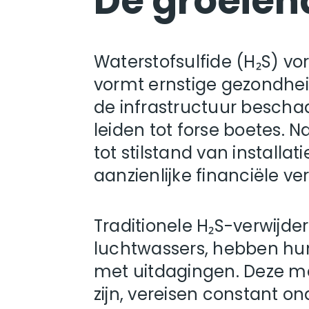
De groeien
Waterstofsulfide (H₂S) vor
vormt ernstige gezondheids
de infrastructuur bescha
leiden tot forse boetes. 
tot stilstand van installa
aanzienlijke financiële ver
Traditionele H₂S-verwij
luchtwassers, hebben hu
met uitdagingen. Deze m
zijn, vereisen constant o