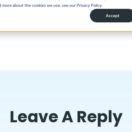
tech op Youtube @_Aquatech
Leave A Reply