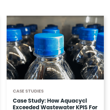
CASE STUDIES
 Aquacycl
BETT Swine Waste
ater KPIS For