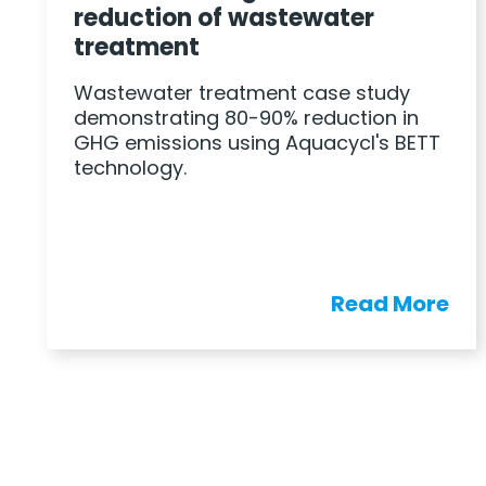
stewater
PepsiCo
A case study on how 
wastewater treatment
nt case study
allowed PepsiCo to s
0% reduction in
on wastewater.
g Aquacycl's BETT
Read More