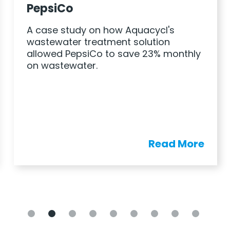
Case study on Aquacycl
wastewater treatment s
to treat swine waste, s
Aquacycl's
zero energy requiremen
 solution
ave 23% monthly
Read More