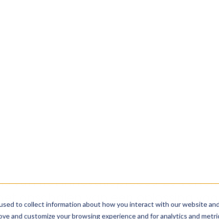
cycl’s sponsoring van de Aquatech I
oprichter Sofia Babanova waarom fo
 van het innovatieproces. Ze vertelt 
 het opschalen van een oplossing voor 