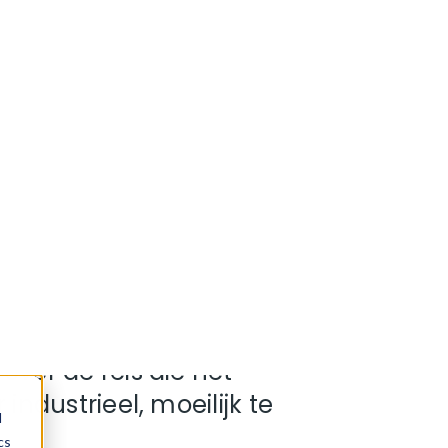
nnovation Forum ‘F**K Up
uten maken een
over de reis die het
industrieel, moeilijk te