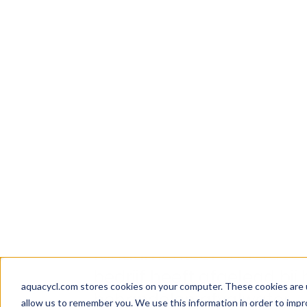
Naar aanleiding van Aqua
nights’, bespreekt mede
fundamenteel onderdeel is
bedrijf heeft afgelegd bij
behandelen afvalwater.